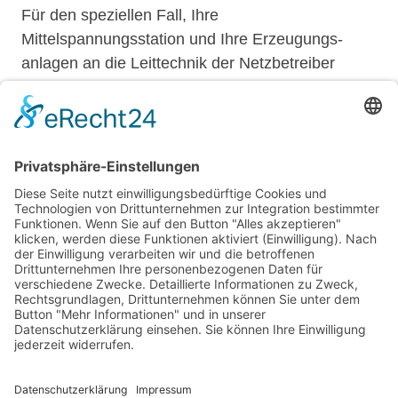
Für den speziellen Fall, Ihre
Mittelspannungsstation und Ihre Erzeugungs­
anlagen an die Leittechnik der Netzbetreiber
anzubinden, liefern wir komplette Fernwirk-
Anlagen. Wir verwenden dafür Komponenten
namhafter Hersteller. Unsere Leistungen
umfassen Projektierung, Fertigung, Montage,
Parametrierung und Inbetriebnahme.
24-h-Notfall-Hotline:
unsere Partner:
01 52 . 38 97 91 18
Startseite
AGB
Impressum